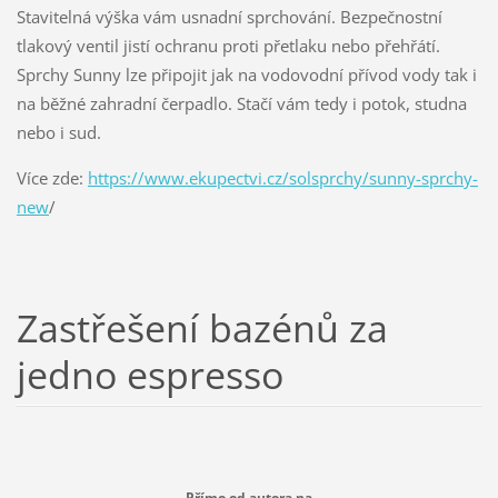
Stavitelná výška vám usnadní sprchování. Bezpečnostní
tlakový ventil jistí ochranu proti přetlaku nebo přehřátí.
Sprchy Sunny lze připojit jak na vodovodní přívod vody tak i
na běžné zahradní čerpadlo. Stačí vám tedy i potok, studna
nebo i sud.
Více zde:
https://www.ekupectvi.cz/solsprchy/sunny-sprchy-
new
/
Zastřešení bazénů za
jedno espresso
Přímo od autora na