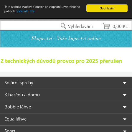
Tato stránka využívá Cookies ke zlepšení uživatelského
Souhlasím
pohodlí.
Více info zde.
Vyhledávání
0,00 Kč
Ekupectví - Vaše kupectví online
Solární sprchy
K bazénu a domu
Bobble láhve
Equa láhve
Sport