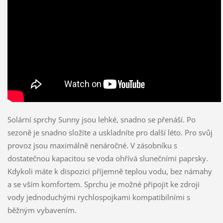
Solární sprchy Sunny jsou lehké, snadno se přenáší. Po
sezoně je snadno složíte a uskladníte pro další léto. Pro svůj
provoz jsou maximálně nenáročné. V zásobníku s
dostatečnou kapacitou se voda ohřívá slunečními paprsky.
Kdykoli máte k dispozici příjemně teplou vodu, bez námahy
a se vším komfortem. Sprchu je možné připojit ke zdroji
vody jednoduchými rychlospojkami kompatibilními s
běžným vybavením.