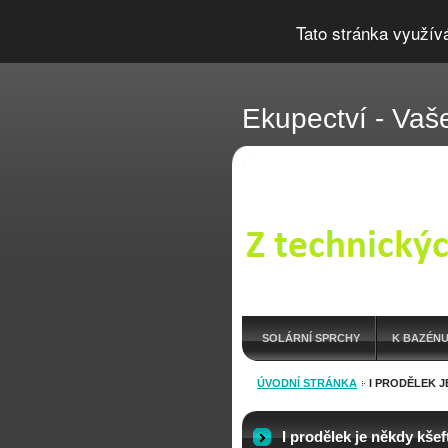
Tato stránka využív
Ekupectví - Vaše
SOLÁRNÍ SPRCHY
K BAZÉNU
OUTDOOR LÁHVE
ÚVODNÍ STRÁNKA
I PRODĚLEK J
ARCHIV
I prodělek je někdy kšef