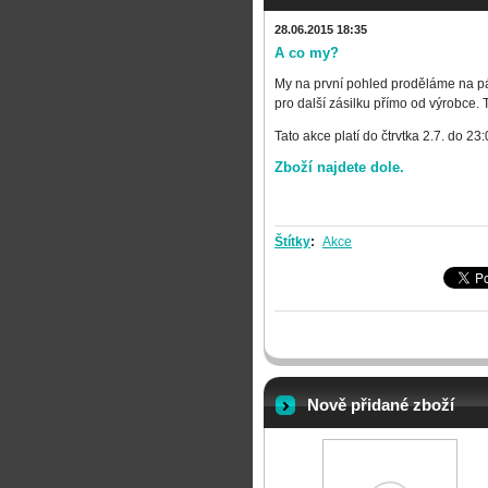
28.06.2015 18:35
A co my?
My na první pohled proděláme na pá
pro další zásilku přímo od výrobce.
Tato akce platí do čtrvtka 2.7. do 
Zboží najdete dole.
Štítky
:
Akce
Nově přidané zboží