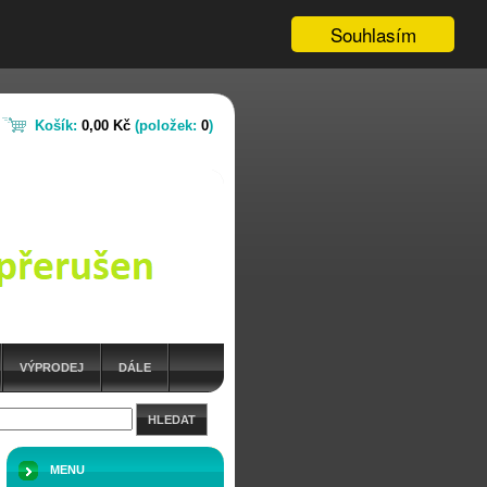
Souhlasím
Košík:
0,00 Kč
(položek:
0
)
VÝPRODEJ
DÁLE
HLEDAT
MENU