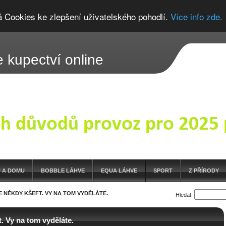
á Cookies ke zlepšení uživatelského pohodlí.
Více info zde.
 kupectví online
 A DOMU
BOBBLE LÁHVE
EQUA LÁHVE
SPORT
Z PŘÍRODY
E NĚKDY KŠEFT. VY NA TOM VYDĚLÁTE.
Hledat:
t. Vy na tom vyděláte.