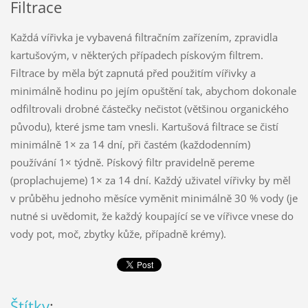
Filtrace
Každá vířivka je vybavená filtračním zařízením, zpravidla
kartušovým, v některých případech pískovým filtrem.
Filtrace by měla být zapnutá před použitím vířivky a
minimálně hodinu po jejím opuštění tak, abychom dokonale
odfiltrovali drobné částečky nečistot (většinou organického
původu), které jsme tam vnesli. Kartušová filtrace se čistí
minimálně 1× za 14 dní, při častém (každodenním)
používání 1× týdně. Pískový filtr pravidelně pereme
(proplachujeme) 1× za 14 dní. Každý uživatel vířivky by měl
v průběhu jednoho měsíce vyměnit minimálně 30 % vody (je
nutné si uvědomit, že každý koupající se ve vířivce vnese do
vody pot, moč, zbytky kůže, případně krémy).
Štítky
: