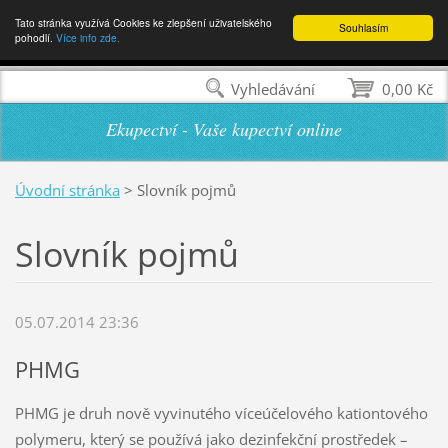
Tato stránka využívá Cookies ke zlepšení uživatelského
Souhlasím
pohodlí.
Více info zde.
Vyhledávání
0,00 Kč
Ekupectví - Vaše kupectví online
Úvodní stránka
>
Slovník pojmů
Slovník pojmů
05.07.2014 23:36
PHMG
PHMG je druh nově vyvinutého víceúčelového kationtového
polymeru, který se používá jako dezinfekční prostředek –