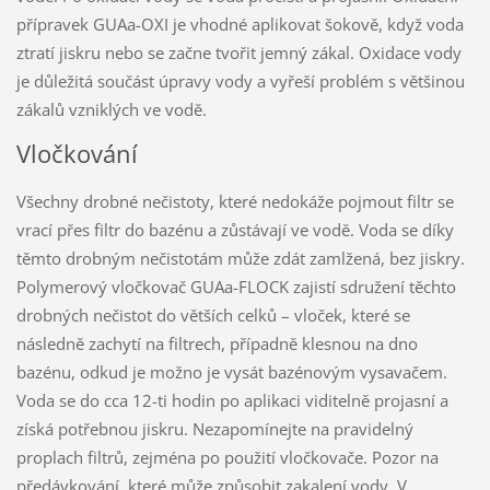
přípravek GUAa-OXI je vhodné aplikovat šokově, když voda
ztratí jiskru nebo se začne tvořit jemný zákal. Oxidace vody
je důležitá součást úpravy vody a vyřeší problém s většinou
zákalů vzniklých ve vodě.
Vločkování
Všechny drobné nečistoty, které nedokáže pojmout filtr se
vrací přes filtr do bazénu a zůstávají ve vodě. Voda se díky
těmto drobným nečistotám může zdát zamlžená, bez jiskry.
Polymerový vločkovač GUAa-FLOCK zajistí sdružení těchto
drobných nečistot do větších celků – vloček, které se
následně zachytí na filtrech, případně klesnou na dno
bazénu, odkud je možno je vysát bazénovým vysavačem.
Voda se do cca 12-ti hodin po aplikaci viditelně projasní a
získá potřebnou jiskru. Nezapomínejte na pravidelný
proplach filtrů, zejména po použití vločkovače. Pozor na
předávkování, které může způsobit zakalení vody. V