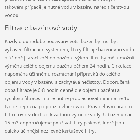
takovém případě je nutné vodu v bazénu naředit čerstvou
vodou.
Filtrace bazénové vody
Každý dlouhodobě používaný větší bazén by měl být
vybaven filtračním systémem, který filtruje bazénovou vodu
a účinně ji vrací zpět do bazénu. Výkon filtru by měl umožnit
výměnu celého objemu bazénu během 24 hodin. Cirkulace
napomáhá účinnému rozmíchání přípravků do celého
objemu vody v bazénu a zachytává nečistoty. Doporučená
doba filtrace je 6-8 hodin denně dle objemu bazénu a
rychlosti filtrace. Filtr je nutné proplachovat minimálně 1x
týdně, zejména po použití vločkovače. Pravidelným praním
filtrů rovněž dochází k žádoucí výměně vody. U bazénů nad
15 m3 doporučujeme používat filtry pískové, které jsou
daleko účinnější než levné kartušové filtry.