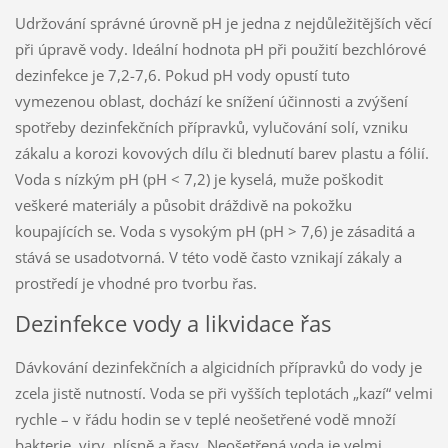
Udržování správné úrovně pH je jedna z nejdůležitějších věcí
při úpravě vody. Ideální hodnota pH při použití bezchlórové
dezinfekce je 7,2-7,6. Pokud pH vody opustí tuto
vymezenou oblast, dochází ke snížení účinnosti a zvýšení
spotřeby dezinfekčních přípravků, vylučování solí, vzniku
zákalu a korozi kovových dílu či blednutí barev plastu a fólií.
Voda s nízkým pH (pH < 7,2) je kyselá, muže poškodit
veškeré materiály a působit dráždivě na pokožku
koupajících se. Voda s vysokým pH (pH > 7,6) je zásaditá a
stává se usadotvorná. V této vodě často vznikají zákaly a
prostředí je vhodné pro tvorbu řas.
Dezinfekce vody a likvidace řas
Dávkování dezinfekčních a algicidních přípravků do vody je
zcela jistě nutností. Voda se při vyšších teplotách „kazí“ velmi
rychle – v řádu hodin se v teplé neošetřené vodě množí
bakterie, viry, plísně a řasy. Neošetřená voda je velmi