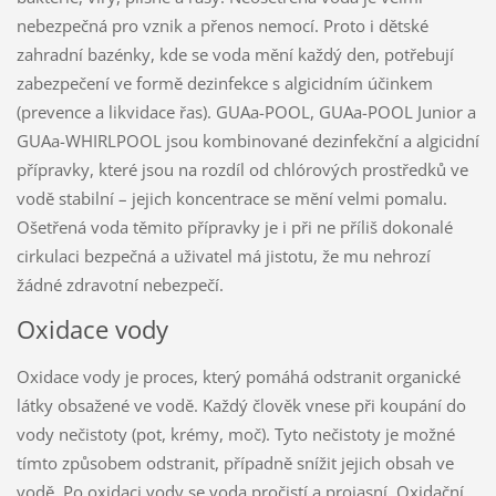
nebezpečná pro vznik a přenos nemocí. Proto i dětské
zahradní bazénky, kde se voda mění každý den, potřebují
zabezpečení ve formě dezinfekce s algicidním účinkem
(prevence a likvidace řas). GUAa-POOL, GUAa-POOL Junior a
GUAa-WHIRLPOOL jsou kombinované dezinfekční a algicidní
přípravky, které jsou na rozdíl od chlórových prostředků ve
vodě stabilní – jejich koncentrace se mění velmi pomalu.
Ošetřená voda těmito přípravky je i při ne příliš dokonalé
cirkulaci bezpečná a uživatel má jistotu, že mu nehrozí
žádné zdravotní nebezpečí.
Oxidace vody
Oxidace vody je proces, který pomáhá odstranit organické
látky obsažené ve vodě. Každý člověk vnese při koupání do
vody nečistoty (pot, krémy, moč). Tyto nečistoty je možné
tímto způsobem odstranit, případně snížit jejich obsah ve
vodě. Po oxidaci vody se voda pročistí a projasní. Oxidační