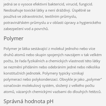
jedná se o vysoce efektivní baktericid, virucid, fungicid.
Neobsahuje toxické látky a není dráždivý. Úspěšně se
používá ve zdravotnictví, textilním průmyslu,
potravinářském průmyslu a v oblasti úpravy a hygienického
zabezpečení vod a povrchů.
Polymer
Polymer je látka sestávající z molekul jednoho nebo více
druhů atomů nebo skupin spojených navzájem v tak velkém
počtu, že řada fyzikálních a chemických vlastností této látky
se nezmění přidáním nebo odebráním jedné nebo několika
konstitučních jednotek. Polymery typicky vznikají
polymerací nebo polykondenzací. Obvykle je jako „polymer"
označován molekulový systém, složený z velkého počtu
atomů, vázaných chemickými vazbami do dlouhých řetězců.
Správná hodnota pH