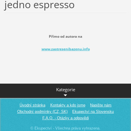
jedno espresso
Přímo od autora na
www.zastresenibazenu.info
Kategorie
Úvodní stránka
Kontakty a kdo jsme
Napište nám
Obchodní podmínky (CZ, SK)
Ekupectví na Slovensku
F.A.Q. - Otázky a odpovědi
© Ekupectví - Všechna práva vyhrazena.