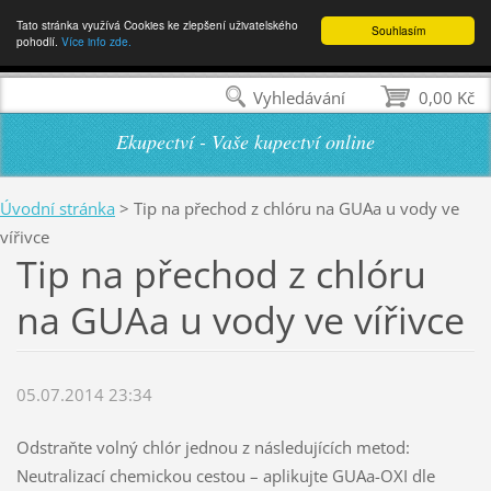
Tato stránka využívá Cookies ke zlepšení uživatelského
Souhlasím
pohodlí.
Více info zde.
Vyhledávání
0,00 Kč
Ekupectví - Vaše kupectví online
Úvodní stránka
>
Tip na přechod z chlóru na GUAa u vody ve
vířivce
Tip na přechod z chlóru
na GUAa u vody ve vířivce
05.07.2014 23:34
Odstraňte volný chlór jednou z následujících metod:
Neutralizací chemickou cestou – aplikujte GUAa-OXI dle