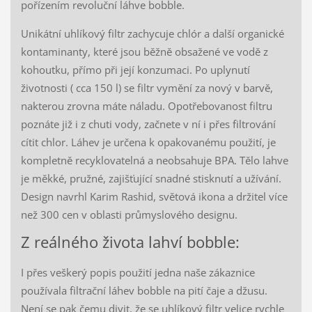
pořízením revoluční láhve bobble.
Unikátní uhlíkový filtr zachycuje chlór a další organické
kontaminanty, které jsou běžně obsažené ve vodě z
kohoutku, přímo při její konzumaci. Po uplynutí
životnosti ( cca 150 l) se filtr vymění za nový v barvě,
nakterou zrovna máte náladu. Opotřebovanost filtru
poznáte již i z chuti vody, začnete v ní i přes filtrování
cítit chlor. Láhev je určena k opakovanému použití, je
kompletně recyklovatelná a neobsahuje BPA. Tělo lahve
je měkké, pružné, zajišťující snadné stisknutí a užívání.
Design navrhl Karim Rashid, světová ikona a držitel více
než 300 cen v oblasti průmyslového designu.
Z reálného života lahví bobble:
I přes veškerý popis použití jedna naše zákaznice
používala filtrační láhev bobble na pití čaje a džusu.
Není se pak čemu divit, že se uhlíkový filtr velice rychle