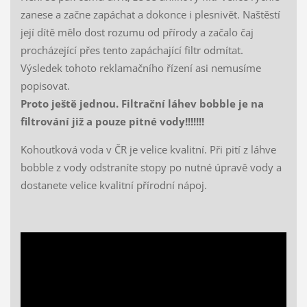
zanese a začne zapáchat a dokonce i plesnivět. Naštěstí
její dítě mělo dost rozumu od přírody a začalo čaj
procházející přes tento zapáchající filtr odmítat.
Výsledek tohoto reklamačního řízení asi nemusíme
popisovat.
Proto ještě jednou. Filtrační láhev bobble je na
filtrování již a pouze pitné vody!!!!!!!
Kohoutková voda v ČR je velice kvalitní. Při pití z láhve
bobble z vody odstraníte stopy po nutné úpravě vody a
dostanete velice kvalitní přírodní nápoj.