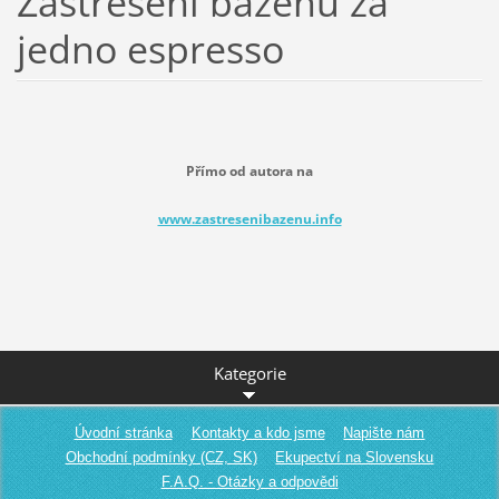
Zastřešení bazénů za
jedno espresso
Přímo od autora na
www.zastresenibazenu.info
Kategorie
Úvodní stránka
Kontakty a kdo jsme
Napište nám
Obchodní podmínky (CZ, SK)
Ekupectví na Slovensku
F.A.Q. - Otázky a odpovědi