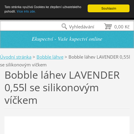
Tato stránka využívá Cookies ke zlepšení uživatelského
Souhlasím
pohodlí.
Více info zde.
Vyhledávání
0,00 Kč
Ekupectví - Vaše kupectví online
Úvodní stránka
>
Bobble láhve
>
Bobble láhev LAVENDER 0,55l
se silikonovým víčkem
Bobble láhev LAVENDER
0,55l se silikonovým
víčkem