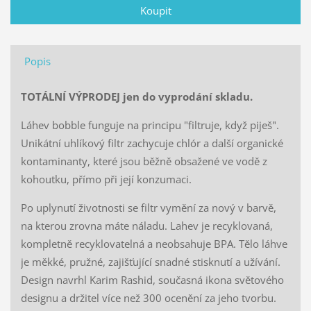
Popis
TOTÁLNÍ VÝPRODEJ jen do vyprodání skladu.
Láhev bobble funguje na principu "filtruje, když piješ".
Unikátní uhlíkový filtr zachycuje chlór a další organické
kontaminanty, které jsou běžně obsažené ve vodě z
kohoutku, přímo při její konzumaci.
Po uplynutí životnosti se filtr vymění za nový v barvě,
na kterou zrovna máte náladu. Lahev je recyklovaná,
kompletně recyklovatelná a neobsahuje BPA. Tělo láhve
je měkké, pružné, zajišťující snadné stisknutí a užívání.
Design navrhl Karim Rashid, současná ikona světového
designu a držitel více než 300 ocenění za jeho tvorbu.