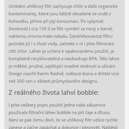
Unikátní uhlíkový filtr zachycuje chlór a další organické
kontaminanty, které jsou běžně obsažené ve vodě z
kohoutku, přímo při její konzumaci. Po uplynutí
životnosti ( cca 150 l) se filtr vymění za nový v barvě,
nakterou zrovna máte náladu. Opotřebovanost filtru
poznáte již i z chuti vody, začnete v ní i přes filtrování
cítit chlor. Láhev je určena k opakovanému použití, je
kompletně recyklovatelná a neobsahuje BPA. Tělo lahve
je měkké, pružné, zajišťující snadné stisknutí a užívání.
Design navrhl Karim Rashid, světová ikona a držitel více
než 300 cen v oblasti průmyslového designu.
Z reálného života lahví bobble:
I přes veškerý popis použití jedna naše zákaznice
používala filtrační láhev bobble na pití čaje a džusu.
Není se pak čemu divit, že se uhlíkový filtr velice rychle
zanese a začne zapáchat a dokonce i plesnivět. Naštěstí