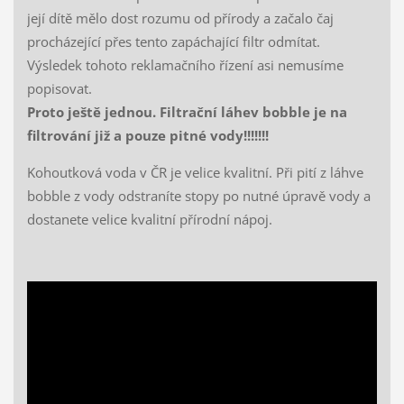
její dítě mělo dost rozumu od přírody a začalo čaj
procházející přes tento zapáchající filtr odmítat.
Výsledek tohoto reklamačního řízení asi nemusíme
popisovat.
Proto ještě jednou. Filtrační láhev bobble je na
filtrování již a pouze pitné vody!!!!!!!
Kohoutková voda v ČR je velice kvalitní. Při pití z láhve
bobble z vody odstraníte stopy po nutné úpravě vody a
dostanete velice kvalitní přírodní nápoj.