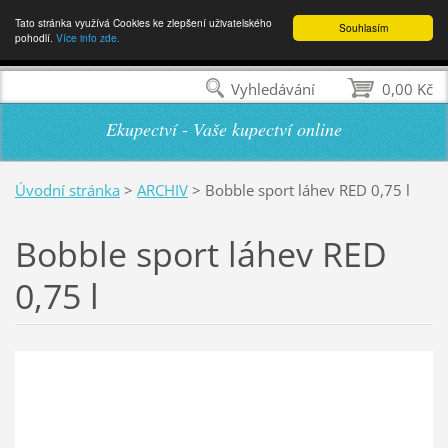
Tato stránka využívá Cookies ke zlepšení uživatelského
Souhlasím
pohodlí.
Více info zde.
Vyhledávání
0,00 Kč
Ekupectví - Vaše kupectví online
Úvodní stránka
>
ARCHIV
>
Bobble sport láhev RED 0,75 l
Bobble sport láhev RED
0,75 l