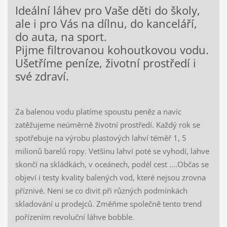
Ideální láhev pro Vaše děti do školy,
ale i pro Vás na dílnu, do kanceláří,
do auta, na sport.
Pijme filtrovanou kohoutkovou vodu.
Ušetříme peníze, životní prostředí i
své zdraví.
Za balenou vodu platíme spoustu peněz a navíc
zatěžujeme neúměrně životní prostředí. Každý rok se
spotřebuje na výrobu plastových lahví téměř 1, 5
milionů barelů ropy. Vetšinu lahví poté se vyhodí, lahve
skončí na skládkách, v oceánech, podél cest ....Občas se
objeví i testy kvality balených vod, které nejsou zrovna
příznivé. Není se co divit při různých podmínkách
skladování u prodejců. Změňme společně tento trend
pořízením revoluční láhve bobble.