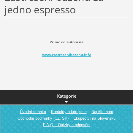
jedno espresso
Přímo od autora na
www.zastresenibazenu.info
Kategorie
Úvodní stránka
Kontakty a kdo jsme
Napište nám
Obchodní podmínky (CZ, SK)
Ekupectví na Slovensku
F.A.Q. - Otázky a odpovědi