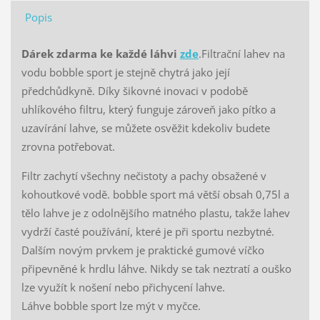
Popis
Dárek zdarma ke každé láhvi
zde
.Filtrační lahev na
vodu bobble sport je stejně chytrá jako její
předchůdkyně. Díky šikovné inovaci v podobě
uhlíkového filtru, který funguje zároveň jako pítko a
uzavírání lahve, se můžete osvěžit kdekoliv budete
zrovna potřebovat.
Filtr zachytí všechny nečistoty a pachy obsažené v
kohoutkové vodě. bobble sport má větší obsah 0,75l a
tělo lahve je z odolnějšího matného plastu, takže lahev
vydrží časté používání, které je při sportu nezbytné.
Dalším novým prvkem je praktické gumové víčko
připevněné k hrdlu láhve. Nikdy se tak neztratí a ouško
lze využít k nošení nebo přichycení lahve.
Láhve bobble sport lze mýt v myčce.