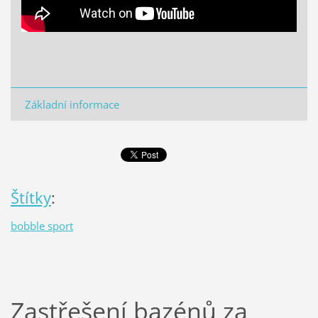
Základní informace
Štítky
:
bobble sport
Zastřešení bazénů za