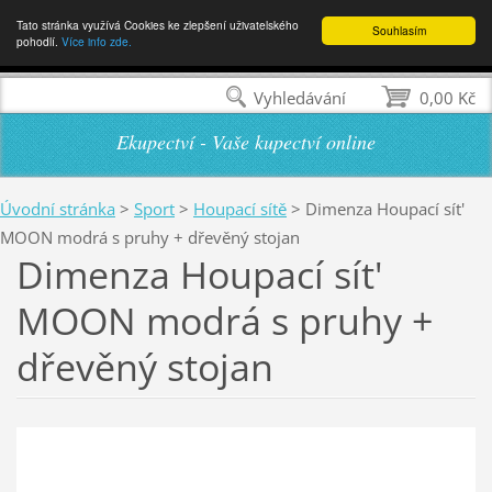
Tato stránka využívá Cookies ke zlepšení uživatelského
Souhlasím
pohodlí.
Více info zde.
Vyhledávání
0,00 Kč
Ekupectví - Vaše kupectví online
Úvodní stránka
>
Sport
>
Houpací sítě
>
Dimenza Houpací sít'
MOON modrá s pruhy + dřevěný stojan
Dimenza Houpací sít'
MOON modrá s pruhy +
dřevěný stojan