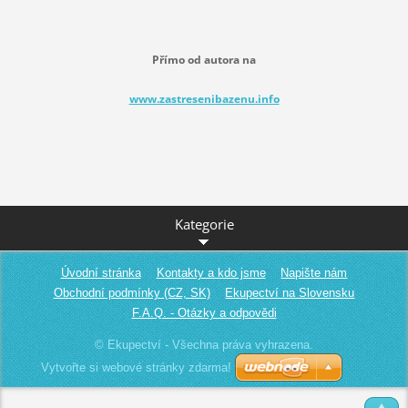
Přímo od autora na
www.zastresenibazenu.info
Kategorie
Úvodní stránka
Kontakty a kdo jsme
Napište nám
Obchodní podmínky (CZ, SK)
Ekupectví na Slovensku
F.A.Q. - Otázky a odpovědi
© Ekupectví - Všechna práva vyhrazena.
Vytvořte si webové stránky zdarma!