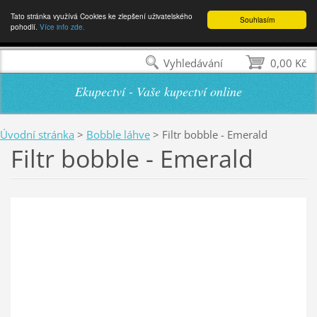
Tato stránka využívá Cookies ke zlepšení uživatelského
Souhlasím
pohodlí.
Více info zde.
Vyhledávání
0,00 Kč
Ekupectví - Vaše kupectví online
Úvodní stránka
>
Bobble láhve
>
Filtr bobble - Emerald
Filtr bobble - Emerald