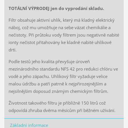
TOTÁLNÍ VÝPRODEJ jen do vyprodání skladu.
Filtr obsahuje aktivní uhlík, který má kladný elektrický
náboj, což mu umožňuje na sebe vázat chemikálie a
nečistoty. Při průtoku vody filtrem jsou negativně nabité
ionty nečistot přitahovány ke kladně nabité uhlíkové
drti.
Podle testů jeho kvalita převyšuje úroveň
mezinárodního standardu NFS 42 pro redukci chlóru ve
vodě a jeho zápachu. Uhlíkový filtr vyžaduje velice
malou údržbu a patří patrně k nejpřirozejnějším a
nejsilnějším doposud známým chemickým filtrům.
Životnost takového filtru je přibližně 150 litrů což
odpovídá zhruba dvěma měsícům při běžném užívání.
Základní informace