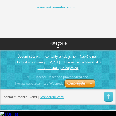
www.zastresenibazenu.info
Kategorie
Úvodní stránka
Kontakty a kdo jsme
Napište nám
Obchodní podmínky (CZ, SK)
Ekupectví na Slovensku
F.A.Q. - Otázky a odpovědi
© Ekupectví - Všechna práva vyhrazena.
Tvorba webu zdarma s Webnode
Zobrazit:
Mobilní verzi
|
Standardní verzi