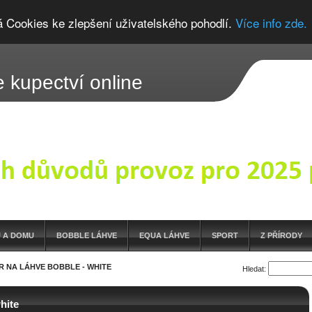
á Cookies ke zlepšení uživatelského pohodlí.
Více info zde.
 kupectví online
 A DOMU
BOBBLE LÁHVE
EQUA LÁHVE
SPORT
Z PŘÍRODY
TR NA LÁHVE BOBBLE - WHITE
Hledat:
white