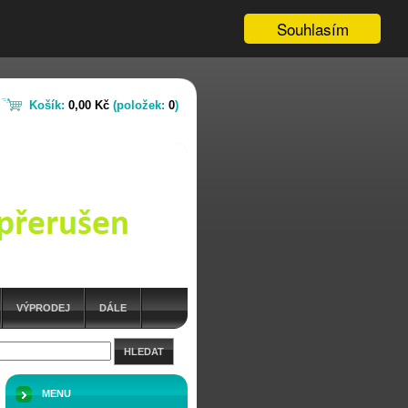
Souhlasím
Košík:
0,00 Kč
(položek:
0
)
VÝPRODEJ
DÁLE
HLEDAT
MENU