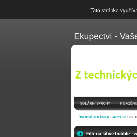
Tato stránka využív
Ekupectví - Vaše
SOLÁRNÍ SPRCHY
K BAZÉNU
OUTDOOR LÁHVE
ÚVODNÍ STRÁNKA
ARCHIV
ARCHIV
FIL
Filtr na láhve bobble - 