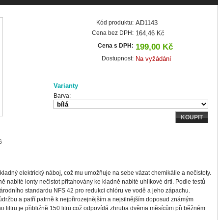
Kód produktu:
AD1143
Cena bez DPH:
164,46 Kč
Cena s DPH:
199,00 Kč
Dostupnost:
Na vyžádání
Varianty
Barva:
KOUPIT
6
má kladný elektrický náboj, což mu umožňuje na sebe vázat chemikálie a nečistoty.
ně nabité ionty nečistot přitahovány ke kladně nabité uhlíkové drti. Podle testů
národního standardu NFS 42 pro redukci chlóru ve vodě a jeho zápachu.
u údržbu a patří patrně k nejpřirozejnějším a nejsilnějším doposud známým
ho filtru je přibližně 150 litrů což odpovídá zhruba dvěma měsícům při běžném