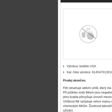
Výrobce:
bobble USA
Kat. číslo výrobce:
81454701301
Prodej ukončen.
Filtr obsahuje aktivní uhlík, který 
Při průtoku vody filtrem jsou negativ
jeho kvalita převyšuje úroveň mezi
Uhlíkový filtr vyžaduje velice malo
chemickým filtrům. Životnost takové
užívání.