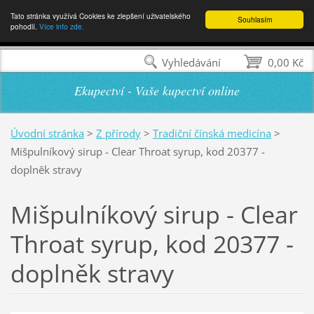
Tato stránka využívá Cookies ke zlepšení uživatelského
Souhlasím
pohodlí.
Více info zde.
Vyhledávání
0,00 Kč
Ekupectví - Vaše kupectví online
Úvodní stránka
>
Z přírody
>
Tradiční čínská medicína
>
Mišpulníkový sirup - Clear Throat syrup, kod 20377 -
doplněk stravy
Mišpulníkový sirup - Clear
Throat syrup, kod 20377 -
doplněk stravy