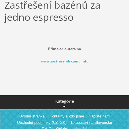
Zastřešení bazénů za
jedno espresso
Přímo od autora na
www.zastresenibazenu.info
Kategorie
Úvodní stránka
Kontakty a kdo jsme
Napište nám
Obchodní podmínky (CZ, SK)
Ekupectví na Slovensku
F.A.Q. - Otázky a odpovědi