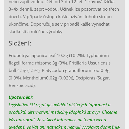
nebo zapít vodou. Děti od 3 do 12 let: 1 kávová lžička
3–4x denně, zapít vodou. Účinek lze pozorovat po třech
dnech. V případě ústupu kašle užívání tohoto sirupu
ukončíme. Doporučuje se v případě kašle vynechat
sladkosti a mléčné výrobky.
Složení:
Eriobotrya japonica leaf 10.2g (10.2%), Typhonium
flagelliforme rhizome 3g (3%), Fritillaria Ussuriensis
bulb1.5g (1.5%), Platycodon grandiflorum root0.9g
(0.9%), Mentholum0.02g (0.02%), Excipients (Sugar,
Benzoic acid).
Upozornění:
Legislativa EU reguluje uvádění některých informací u
produktů alternativní medicíny (doplňků stravy). Chceme
Vás upozornit, že veškeré informace na tomto webu
uvedené, ve Vás ani náznakem nemají vyvolávat domněnky