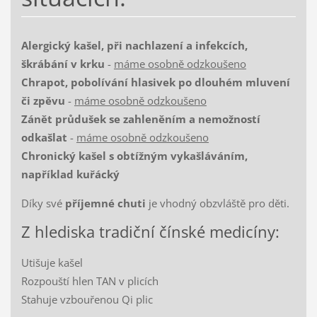
Alergický kašel, při nachlazení a infekcích,
škrábání v krku
-
máme osobně odzkoušeno
Chrapot, pobolívání hlasivek po dlouhém mluvení
či zpěvu
-
máme osobně odzkoušeno
Zánět průdušek se zahleněním a nemožností
odkašlat
-
máme osobně odzkoušeno
Chronický kašel s obtížným vykašláváním,
například kuřácký
Díky své
příjemné chuti
je vhodný obzvláště pro děti.
Z hlediska tradiční čínské medicíny:
Utišuje kašel
Rozpouští hlen TAN v plicích
Stahuje vzbouřenou Qi plic