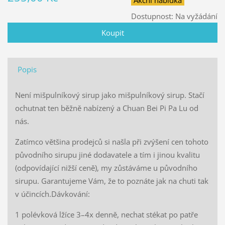
Akční nabídka
Dostupnost:
Na vyžádání
Popis
Není mišpulníkový sirup jako mišpulníkový sirup. Stačí
ochutnat ten běžně nabízený a Chuan Bei Pi Pa Lu od
nás.
Zatímco většina prodejců si našla při zvýšení cen tohoto
původního sirupu jiné dodavatele a tím i jinou kvalitu
(odpovídající nižší ceně), my zůstáváme u původního
sirupu.
Garantujeme Vám, že to poznáte jak na chuti tak
v účincích.Dávkování:
1 polévková lžíce 3–4x denně, nechat stékat po patře