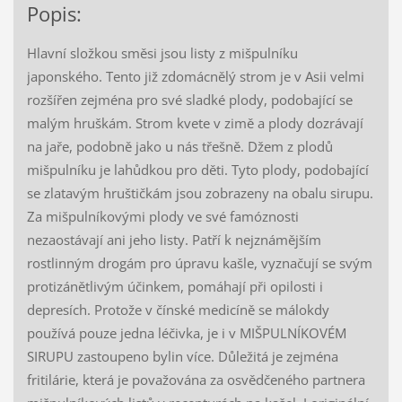
Popis:
Hlavní složkou směsi jsou listy z mišpulníku
japonského. Tento již zdomácnělý strom je v Asii velmi
rozšířen zejména pro své sladké plody, podobající se
malým hruškám. Strom kvete v zimě a plody dozrávají
na jaře, podobně jako u nás třešně. Džem z plodů
mišpulníku je lahůdkou pro děti. Tyto plody, podobající
se zlatavým hruštičkám jsou zobrazeny na obalu sirupu.
Za mišpulníkovými plody ve své famóznosti
nezaostávají ani jeho listy. Patří k nejznámějším
rostlinným drogám pro úpravu kašle, vyznačují se svým
protizánětlivým účinkem, pomáhají při opilosti i
depresích. Protože v čínské medicíně se málokdy
používá pouze jedna léčivka, je i v MIŠPULNÍKOVÉM
SIRUPU zastoupeno bylin více. Důležitá je zejména
fritilárie, která je považována za osvědčeného partnera