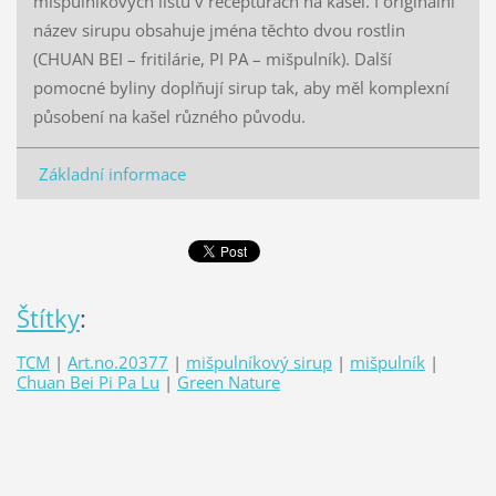
mišpulníkových listů v recepturách na kašel. I originální
název sirupu obsahuje jména těchto dvou rostlin
(CHUAN BEI – fritilárie, PI PA – mišpulník). Další
pomocné byliny doplňují sirup tak, aby měl komplexní
působení na kašel různého původu.
Základní informace
Štítky
:
TCM
|
Art.no.20377
|
mišpulníkový sirup
|
mišpulník
|
Chuan Bei Pi Pa Lu
|
Green Nature