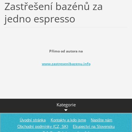
Zastřešení bazénů za
jedno espresso
Přímo od autora na
www.zastresenibazenu.info
Kategorie
Úvodní stránka
Kontakty a kdo jsme
Napište nám
Obchodní podmínky (CZ, SK)
Ekupectví na Slovensku