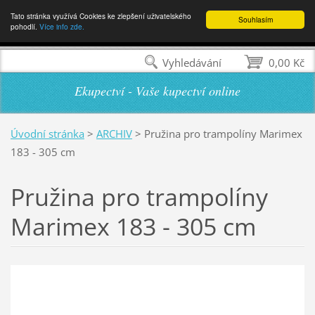
Tato stránka využívá Cookies ke zlepšení uživatelského
Souhlasím
pohodlí.
Více info zde.
Vyhledávání
0,00 Kč
Ekupectví - Vaše kupectví online
Úvodní stránka
>
ARCHIV
>
Pružina pro trampolíny Marimex
183 - 305 cm
Pružina pro trampolíny
Marimex 183 - 305 cm