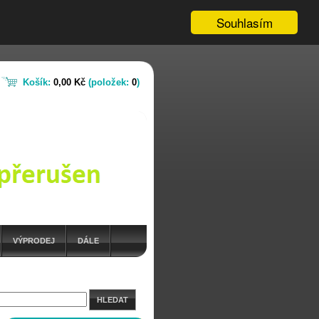
Souhlasím
Košík:
0,00 Kč
(položek:
0
)
VÝPRODEJ
DÁLE
HLEDAT