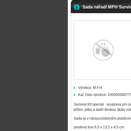
Sada nářadí MFH Surviva
Výrobce:
M.F.H.
Kat. číslo výrobce:
10000000077
Survival Kit special : souprava pro 
příbor, pilku a další širokou škálu n
Sada je v nárazuvzdorném plastové
plastový box 6,5 x 13,5 x 4,5 cm