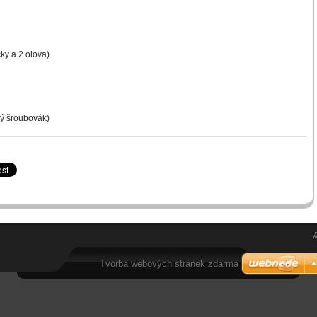
ky a 2 olova)
hý šroubovák)
.
Tvorba webových stránek zdarma