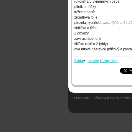
rukojeť a 6 výměnných čepelí
pilník a nůžky
tužka a papír.
zrcadlová folie
pinzeta, rybářská sada (šňůra, 2 háč
vidlička a lžíce
2 obvazy
zavírací špendlík
šitíčko (nitě a 2 jehly)
dva bitové nástavce (křížový a ploc
Štítky
:
survive
|
Army shop
© Ekupectví - Všechna práva vyhrazena