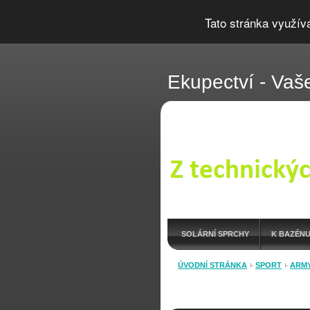
Tato stránka využív
Ekupectví - Vaše
SOLÁRNÍ SPRCHY
K BAZÉNU
OUTDOOR LÁHVE
ÚVODNÍ STRÁNKA
SPORT
ARCHIV
ARMY