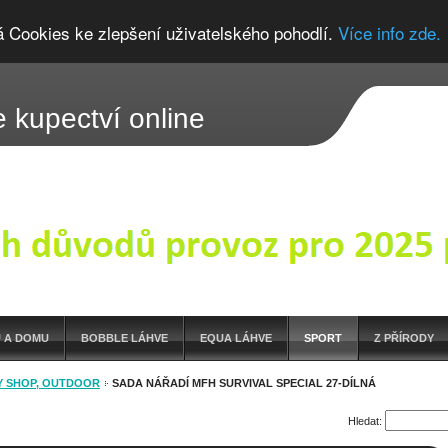
á Cookies ke zlepšení uživatelského pohodlí.
Více info zde.
 kupectví online
 A DOMU
BOBBLE LÁHVE
EQUA LÁHVE
SPORT
Z PŘÍRODY
 SHOP, OUTDOOR
SADA NÁŘADÍ MFH SURVIVAL SPECIAL 27-DÍLNÁ
Hledat: