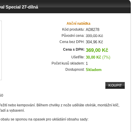
l Special 27-dílná
Akční nabídka
Kód produktu:
AD8278
Původní cena:
399,00 Kč
Cena bez DPH:
304,96 Kč
Cena s DPH:
369,00 Kč
Ušetříte:
30,00 Kč
(7%)
Počet kusů skladem:
1
Dostupnost:
Skladem
KOUPIT
50
přežití nebo kempování. Během chvilky z nože uděláte otvírák, montážní klíč,
ářadí a vybavení.
 obalu se sponou na opasek pro ukládání obsahu sady: