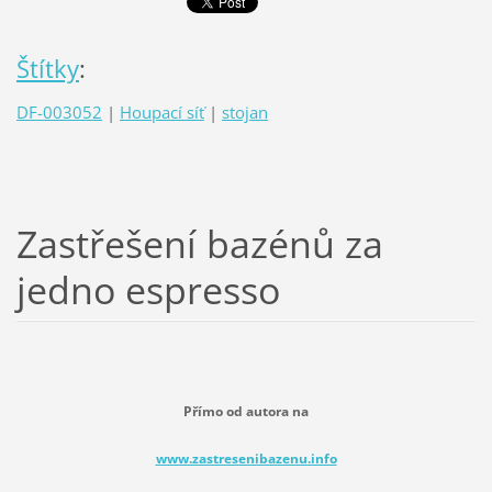
Štítky
:
DF-003052
|
Houpací síť
|
stojan
Zastřešení bazénů za
jedno espresso
Přímo od autora na
www.zastresenibazenu.info