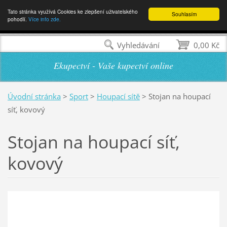
Tato stránka využívá Cookies ke zlepšení uživatelského
Souhlasím
pohodlí.
Více info zde.
Vyhledávání
0,00 Kč
Ekupectví - Vaše kupectví online
Úvodní stránka
>
Sport
>
Houpací sítě
>
Stojan na houpací
síť, kovový
Stojan na houpací síť,
kovový