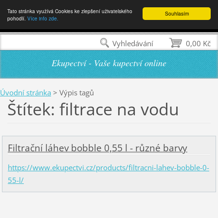
Tato stránka využívá Cookies ke zlepšení uživatelského
Souhlasím
pohodlí.
Více info zde.
Vyhledávání
0,00 Kč
Ekupectví - Vaše kupectví online
Úvodní stránka
>
Výpis tagů
Štítek: filtrace na vodu
Filtrační láhev bobble 0,55 l - různé barvy
https://www.ekupectvi.cz/products/filtracni-lahev-bobble-0-
55-l/