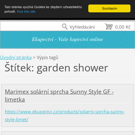
Tato stránka využívá Cookies ke zlepšení uživatelského
Souhlasím
pohodlí.
Více info zde.
Vyhledávání
0,00 Kč
Ekupectví - Vaše kupectví online
Úvodní stránka
>
Výpis tagů
Štítek: garden shower
Marimex solární sprcha Sunny Style GF -
limetka
https://www.ekupectvi.cz/products/solarni-sprcha-sunny-
style-limet/