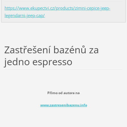
https://www.ekupectvi.cz/products/zimni-cepice-jeep-
legendarni-jeep-cap/
Zastřešení bazénů za
jedno espresso
Přímo od autora na
www.zastresenibazenu.info