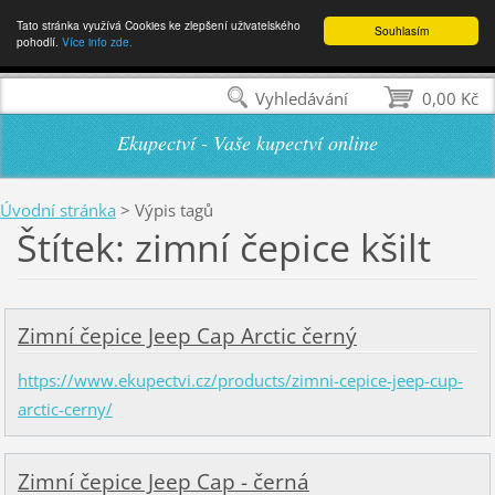
Tato stránka využívá Cookies ke zlepšení uživatelského
Souhlasím
pohodlí.
Více info zde.
Vyhledávání
0,00 Kč
Ekupectví - Vaše kupectví online
Úvodní stránka
>
Výpis tagů
Štítek: zimní čepice kšilt
Zimní čepice Jeep Cap Arctic černý
https://www.ekupectvi.cz/products/zimni-cepice-jeep-cup-
arctic-cerny/
Zimní čepice Jeep Cap - černá