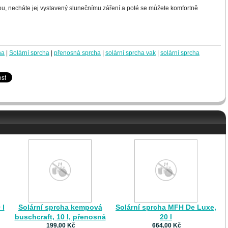
ou, necháte jej vystavený slunečnímu záření a poté se můžete komfortně
ha
|
Solární sprcha
|
přenosná sprcha
|
solární sprcha vak
|
solární sprcha
 l
Solární sprcha kempová
Solární sprcha MFH De Luxe,
buschcraft, 10 l, přenosná
20 l
199,00 Kč
664,00 Kč