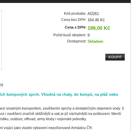
Kód produktu:
AD261
Cena bez DPH:
164,46 Kč
Cena s DPH:
199,00 Kč
Počet kusů skladem:
9
Dostupnost:
Skladem
KOUPIT
29
rních kempových sprch. Vhodná na chaty, do kempů, na pláž nebo
mezi snadným transportem, zavěšením sprchy a dostatečným objemem vody. S
ace i zavěšení značně obtížnější a vak je již náchylnější na poškození. Menší
istiku, outdoor, offroad, army kluby i vojenské jednotky.
ální vojáci jako vlastní vybavení nepořizované Armádou ČR.