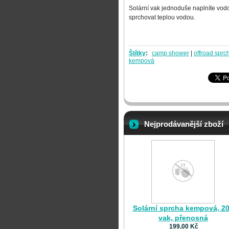
Solární vak jednoduše naplníte vod
sprchovat teplou vodou.
Štítky
:
camp shower
|
offroad sprc
kempová
Nejprodávanější zboží
Solární sprcha kempová, 20
vak, přenosná
199,00 Kč