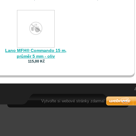
Lano MFH® Commando 15 m,
průměr 5 mm - oliv
115,00 Kč
.
Vytvořte si webové stránky zdarma!