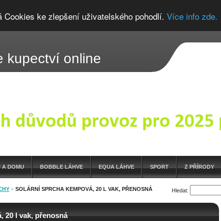
á Cookies ke zlepšení uživatelského pohodlí.
Více info zde.
 kupectví online
 A DOMU
BOBBLE LÁHVE
EQUA LÁHVE
SPORT
Z PŘÍRODY
CHY
SOLÁRNÍ SPRCHA KEMPOVÁ, 20 L VAK, PŘENOSNÁ
Hledat:
 20 l vak, přenosná