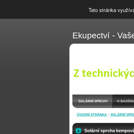
Tato stránka využív
Ekupectví - Vaše
SOLÁRNÍ SPRCHY
K BAZÉNU
OUTDOOR LÁHVE
ÚVODNÍ STRÁNKA
SOLÁRNÍ SPR
ARCHIV
Solární sprcha kempová,