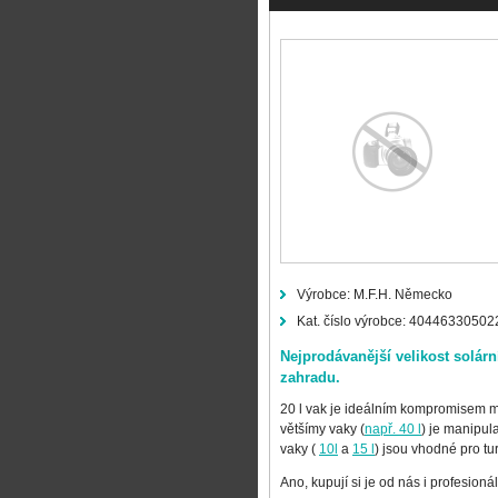
Výrobce:
M.F.H. Německo
Kat. číslo výrobce:
40446330502
Nejprodávanější velikost solá
zahradu.
20 l vak je ideálním kompromisem 
většímy vaky (
např. 40 l
) je manipul
vaky (
10l
a
15 l
) jsou vhodné pro tur
Ano, kupují si je od nás i profesion