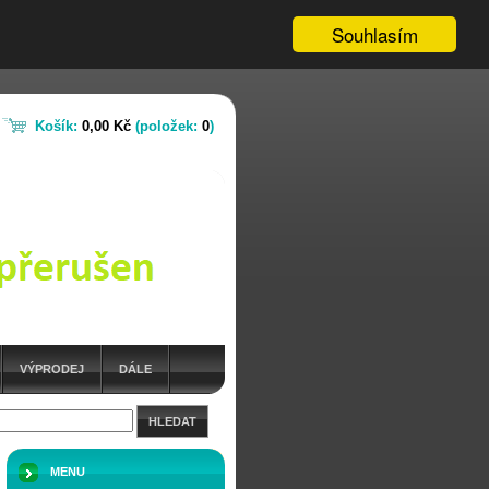
Souhlasím
Košík:
0,00 Kč
(položek:
0
)
VÝPRODEJ
DÁLE
HLEDAT
MENU