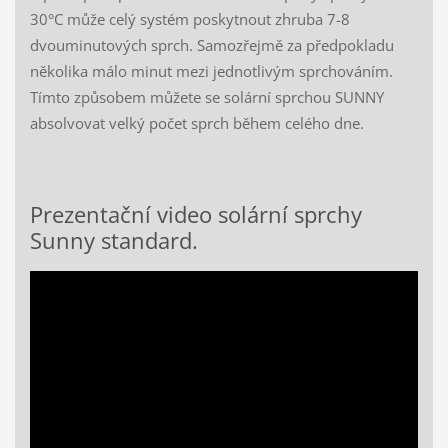
30°C může celý systém poskytnout zhruba 7-8
dvouminutových sprch. Samozřejmě za předpokladu
několika málo minut mezi jednotlivým sprchováním.
Tímto způsobem můžete se solární sprchou SUNNY
absolvovat velký počet sprch během celého dne.
Prezentační video solární sprchy
Sunny standard.