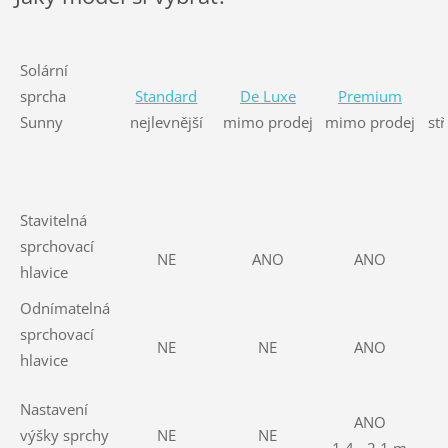
Solární
sprcha
Standard
De Luxe
Premium
Sunny
nejlevnější
mimo prodej
mimo prodej
st
Stavitelná
sprchovací
NE
ANO
ANO
hlavice
Odnímatelná
sprchovací
NE
NE
ANO
hlavice
Nastavení
ANO
výšky sprchy
NE
NE
1,4 - 2,1 m