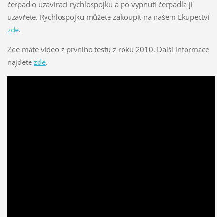
čerpadlo uzavírací rychlospojku a po vypnutí čerpadla ji
uzavřete. Rychlospojku můžete zakoupit na našem Ekupectví
zde
.
Zde máte video z prvního testu z roku 2010. Další informace
najdete
zde
.