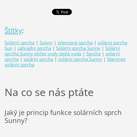
Štítky
:
Solární sprcha
|
Sunny
|
přenosná sprcha
|
solární sprcha
Sun
|
zahradní sprcha
|
Solární sprcha Sunny
|
Solární
sprcha Sunny ohřev vody teplá voda
|
Sprcha
|
solarní
sprcha
|
solární sprcha
|
solární sprcha Sunny
|
Marimex
solární sprcha
Na co se nás ptáte
Jaký je princip funkce solárních sprch
Sunny?