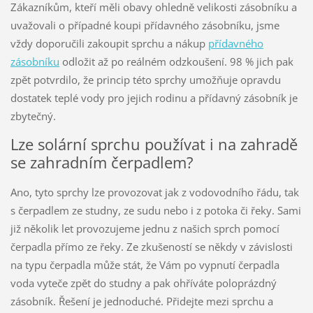
Zákazníkům, kteří měli obavy ohledně velikosti zásobníku a
uvažovali o případné koupi přídavného zásobníku, jsme
vždy doporučili zakoupit sprchu a nákup
přídavného
zásobníku
odložit až po reálném odzkoušení. 98 % jich pak
zpět potvrdilo, že princip této sprchy umožňuje opravdu
dostatek teplé vody pro jejich rodinu a přídavný zásobník je
zbytečný.
Lze solární sprchu používat i na zahradě
se zahradním čerpadlem?
Ano, tyto sprchy lze provozovat jak z vodovodního řádu, tak
s čerpadlem ze studny, ze sudu nebo i z potoka či řeky. Sami
již několik let provozujeme jednu z našich sprch pomocí
čerpadla přímo ze řeky. Ze zkušeností se někdy v závislosti
na typu čerpadla může stát, že Vám po vypnutí čerpadla
voda vyteče zpět do studny a pak ohříváte poloprázdný
zásobník. Řešení je jednoduché. Přidejte mezi sprchu a