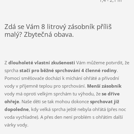
Zdá se Vám 8 litrový zásobník příliš
malý? Zbytečná obava.
Z
dlouholeté vlastní zkušenosti
Vám můžeme potvrdit, že
sprcha
stačí pro běžné sprchování 4 členné rodiny
.
Pomocí směšovače dochází k míchání ohřáté a přívodní
vody v příjemně teplou pro sprchování.
Menší zásobník
vody má oproti velkým sprchám tu výhodu, že
se dříve
ohřeje
. Naše děti se tak mohou dokonce
sprchovat již
dopoledne
, kdy velká sprcha ještě nebyla ohřátá (přes noc
voda vychladne). A přes den není problém s ohřátím další
várky vody.