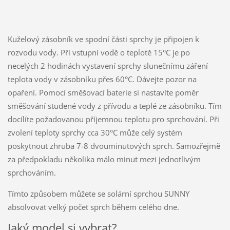
Kuželový zásobník ve spodní části sprchy je připojen k
rozvodu vody. Při vstupní vodě o teplotě 15°C je po
necelých
2 hodinách vystavení sprchy slunečnímu záření
teplota vody v zásobníku přes 60°C. Dávejte pozor na
opaření. Pomocí směšovací baterie si nastavíte poměr
směšování studené vody z přívodu a teplé ze zásobníku. Tím
docílíte požadovanou příjemnou teplotu pro sprchování. Při
zvolení teploty sprchy cca 30°C může celý systém
poskytnout zhruba 7-8 dvouminutových sprch. Samozřejmě
za předpokladu několika málo minut mezi jednotlivým
sprchováním.
Tímto způsobem můžete se solární sprchou SUNNY
absolvovat velký počet sprch během celého dne.
Jaký model si vybrat?