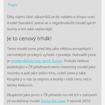
Popis
Díky zájmu části zákazníků se do našeho e-shopu vrací
model Standard. Jedná se o nejjednodušší model sprch
Sunny a tím také nejlevnější.
Je to cenový trhák!
Tento model jsme před léty jako většina evropských i
zámořských prodejců vyřadili z prodeje. Nahradili jsme
je
modernějšími typy sprch Sunny
. Protože řetězce
podnikající v ČR představili tento historický model jako
novinku a pak jako stálici trhu, vrátili jsme ji také.
Koupíte ji u nás za stejnou a leckdy i nižší cenu než v
těchto řetězcích.
Ekupectví jako první v ČR přineslo na náš trh v zahraničí
již osvědčený model
Sunny De Luxe
. V sezoně 2010