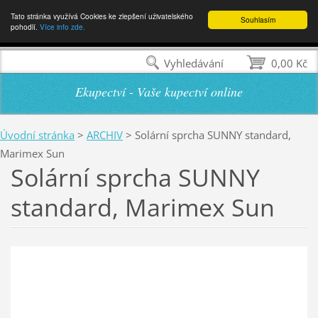
Tato stránka využívá Cookies ke zlepšení uživatelského
Souhlasím
pohodlí.
Více info zde.
Vyhledávání
0,00 Kč
Ekupectví - Vaše kupectví online
Úvodní stránka
>
ARCHIV
>
Solární sprcha SUNNY standard,
Marimex Sun
Solární sprcha SUNNY
standard, Marimex Sun